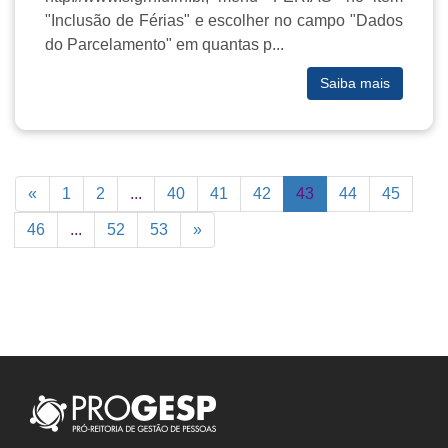
"Inclusão de Férias" e escolher no campo "Dados
do Parcelamento" em quantas p...
Saiba mais
«
1
2
...
40
41
42
43
44
45
46
...
52
53
»