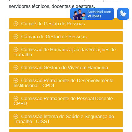
servidores técnicos, docentes e gestores.
Comitê de Gestão de Pessoas
Câmara de Gestão de Pessoas
Comissão de Humanização das Relações de
Trabalho
Comissão Gestora do Viver em Harmonia
Comissão Permanente de Desenvolvimento
Institucional - CPDI
Comissão Permanente de Pessoal Docente -
CPPD
Comissão Interna de Saúde e Segurança do
Trabalho - CISST