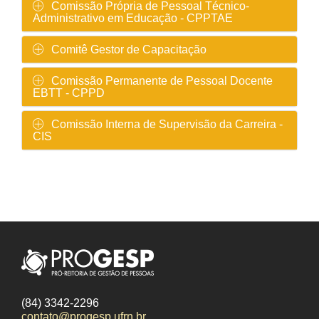
Comissão Própria de Pessoal Técnico-
Administrativo em Educação - CPPTAE
Comitê Gestor de Capacitação
Comissão Permanente de Pessoal Docente
EBTT - CPPD
Comissão Interna de Supervisão da Carreira -
CIS
(84) 3342-2296
contato@progesp.ufrn.br