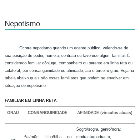
Nepotismo
Ocorre nepotismo quando um agente público, valendo-se de
sua posição de poder, nomeia, contrata ou favorece algum familiar.
É
considerado familiar cônjuge, companheiro ou parente em linha reta ou
colateral, por consanguinidade ou afinidade, até o terceiro grau. Veja na
tabela abaixo quais são esses familiares que podem se envolver em
situação de nepotismo:
FAMILIAR EM LINHA RETA
GRAU
CONSANGUINIDADE
AFINIDADE (vínculos atuais)
Sogro/sogra, genro/nora;
Pai/mãe, filho/filha do
madrasta/padrasto,
o