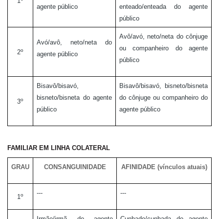
1
agente público
enteado/enteada do agente
público
Avô/avó, neto/neta do cônjuge
Avó/avô, neto/neta do
ou companheiro do agente
o
2
agente público
público
Bisavô/bisavó,
Bisavô/bisavó, bisneto/bisneta
bisneto/bisneta do agente
do cônjuge ou companheiro do
o
3
público
agente público
FAMILIAR EM LINHA COLATERAL
GRAU
CONSANGUINIDADE
AFINIDADE (vínculos atuais)
---
---
o
1
Irmão/irmã do agente
Cunhado/cunhada do agente