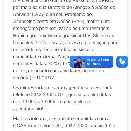
A Pró-Reitoria de Gestão de Pessoas da UFRN,
por meio da sua Diretoria de Atenção à Saúde do
Servidor (DAS) e do seu Programa de
Aconselhamento em Saúde (PAS), montou um
cronograma para realização de uma Testagem
Rápida que objetiva diagnosticar HIV, Sífilis e as
Hepatites B e C. Essa ação visa a prevenção para
os servidores, terceirizados, bolsistas e
comunidade externa. A ação acontecerá nas
seguintes datas: 20/07, 17/08, 21/09, Outubro (a
definir, de acordo com atividades do mês do
servidor) e 16/11/17.
Os interessados deverão agendar seu teste pelo
telefone 3342-2330 r. 371, que serão atendidos
das 13:00 às 18:00h. Temos limite de
agendamento!
Maiores informações podem ser obtidas com a
COAPS no telefone (84) 3342-2330, ramais 355 e