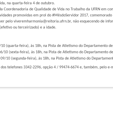
da, na quarta-feira 4 de outubro.
 da Coordenadoria de Qualidade de Vida no Trabalho da UFRN em co
e atividades promovidas em prol do #MêsdoServidor 2017, comemorad
rever pelo viveremharmonia@reitoria.ufrn.br, não esquecendo de inf
(efetivo ou terceirizado) e a idade.
/10 (quarta-feira), às 18h, na Pista de Atletismo do Departamento de
/10 (sexta-feira), às 18h, na Pista de Atletismo do Departamento de
9/10 (segunda-feira), às 18h, na Pista de Atletismo do Departament
 dos telefones 3342-2296, opção 4 / 99474-6674 e, também, pelo e-