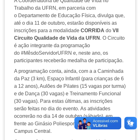
A Coordenadoria de Qualidade de Vida no
Trabalho da UFRN, em parceria com
o Departamento de Educação Física, divulga que,
até o dia 11 de outubro, estarão disponíveis as
inscrições para a modalidade
CORRIDA
do
VII
Circuito Qualidade de Vida da UFRN
. O Circuito
é ação integrante da programação
do #MêsdoServidorUFRN e, neste ano, os
participantes receberão medalha de participação.
A programação conta, ainda, com a a Caminhada
da Paz (3 km), Espaço Infantil (para crianças de 6
a 12 anos), Aulões de Pilates (15 vagas por turma)
e de Dança (30 vagas) e Treinamento Funcional
(30 vagas). Para estas últimas, as inscrições
serão feitas no dia do evento. As atividades
ocorrerão no dia 14 de outubro (sábado), em
frente ao Ginásio Poliesportivo I, às 14h, no
Campus Central.