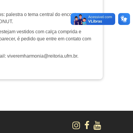
s: palestra o tema central do encontro, na
o DNUT.
 estejam vestidos com calça comprida e
parecer, é pedido que entre em contato com
l: viveremharmonia@reitoria.ufrn.br.