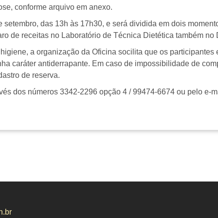
ctose, conforme arquivo em anexo.
de setembro, das 13h às 17h30, e será dividida em dois momento
aro de receitas no Laboratório de Técnica Dietética também n
igiene, a organização da Oficina socilita que os participantes
nha caráter antiderrapante. Em caso de impossibilidade de com
astro de reserva.
vés dos números 3342-2296 opção 4 / 99474-6674 ou pelo e-mai
n.br